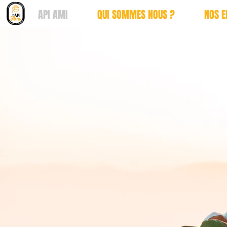
API AMI
QUI SOMMES NOUS ?
NOS 
API
A
Un api qui vou