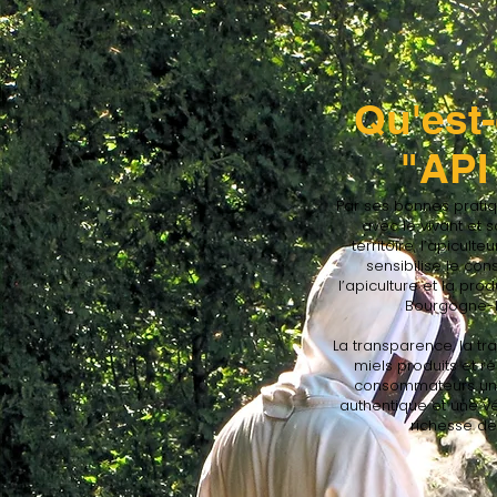
Qu'est
"API
Par ses bonnes pratiqu
avec le vivant et
territoire, l’apiculte
sensibilise le c
l’apiculture et la pro
Bourgogne-
La transparence, la tra
miels produits et r
consommateurs une
authentique et une v
richesse de 