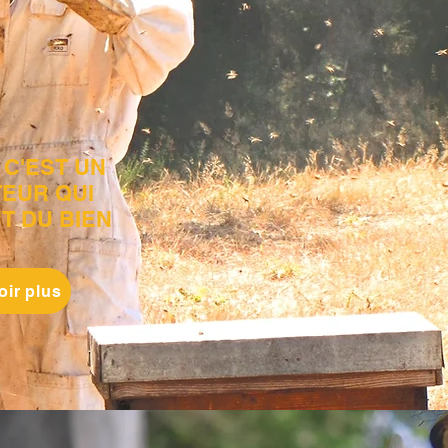
 C'EST UN
TEUR QUI
T DU BIEN
oir plus