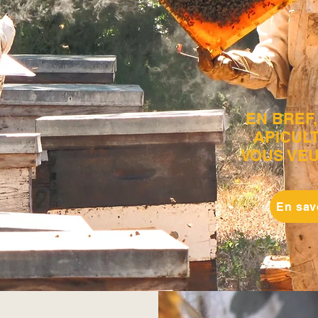
EN BREF,
APICUL
VOUS VEU
En sav