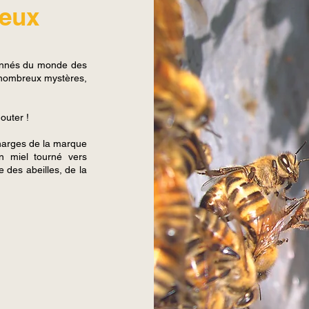
reux
ionnés du monde des
e nombreux mystères,
outer !
charges de la marque
n miel tourné vers
e des abeilles, de la