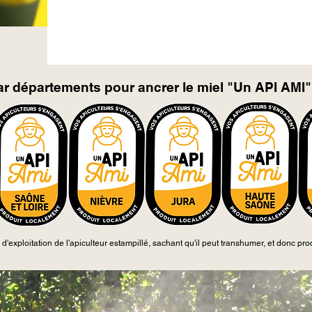
r départements pour ancrer le miel "Un API AMI" s
d'exploitation de l'apiculteur estampillé, sachant qu'il peut transhumer, et donc 