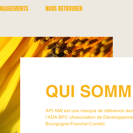
ENGAGEMENTS
NOUS RETROUVER
QUI SOMM
API AMI est une marque de référence dan
l'ADA BFC (Association de Développement
Bourgogne-Franche-Comté).