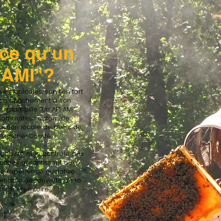
-ce qu'un
 AMI"?
es apicoles, son lien fort
 son attachement à son
ur estampillé “Un API AMI”
onsommateur autour de
duction locale de miels de
Franche-Comté.
çabilité et le contrôle des
écoltés garantissent aux
 expérience gustative
éritable découverte de la
notre territoire.